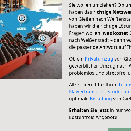
Sie wollen umziehen? Ob um
haben das
richtige Netzw
von Gießen nach Weißenstad
haben wir die richtige Lösu
Fragen wollen,
was kostet
nach Weißenstadt – dann wä
die passende Antwort auf Ih
Ob ein
Privatumzug
von Gie
gewerblicher Umzug nach 
problemlos und stressfrei 
Allzeit bereit für Ihren
Firm
Klaviertransport
,
Studente
optimale
Beiladung
von Gie
Erhalten Sie jetzt
in nur we
kostenfreie Angebote.