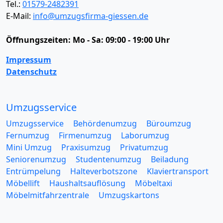
Tel.:
01579-2482391
E-Mail:
info@umzugsfirma-giessen.de
Öffnungszeiten:
Mo - Sa: 09:00 - 19:00 Uhr
Impressum
Datenschutz
Umzugsservice
Umzugsservice
Behördenumzug
Büroumzug
Fernumzug
Firmenumzug
Laborumzug
Mini Umzug
Praxisumzug
Privatumzug
Seniorenumzug
Studentenumzug
Beiladung
Entrümpelung
Halteverbotszone
Klaviertransport
Möbellift
Haushaltsauflösung
Möbeltaxi
Möbelmitfahrzentrale
Umzugskartons