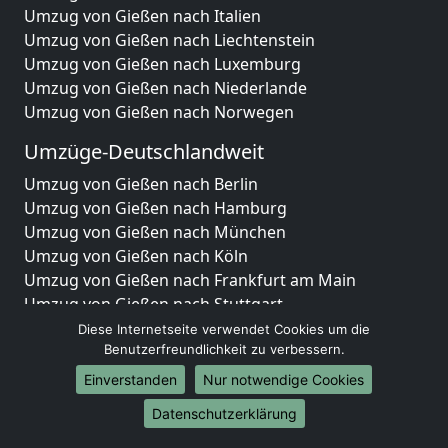
Umzug von Gießen nach Italien
Umzug von Gießen nach Liechtenstein
Umzug von Gießen nach Luxemburg
Umzug von Gießen nach Niederlande
Umzug von Gießen nach Norwegen
Umzüge-Deutschlandweit
Umzug von Gießen nach Berlin
Umzug von Gießen nach Hamburg
Umzug von Gießen nach München
Umzug von Gießen nach Köln
Umzug von Gießen nach Frankfurt am Main
Umzug von Gießen nach Stuttgart
Umzug von Gießen nach Düsseldorf
Diese Internetseite verwendet Cookies um die
Umzug von Gießen nach Leipzig
Benutzerfreundlichkeit zu verbessern.
Umzug von Gießen nach Dortmund
Einverstanden
Nur notwendige Cookies
Umzug von Gießen nach Essen
Datenschutzerklärung
Umzug von Gießen nach Bremen
Umzug von Gießen nach Dresden