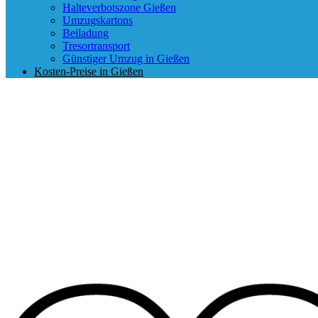
Halteverbotszone Gießen
Umzugskartons
Beiladung
Tresortransport
Günstiger Umzug in Gießen
Kosten-Preise in Gießen