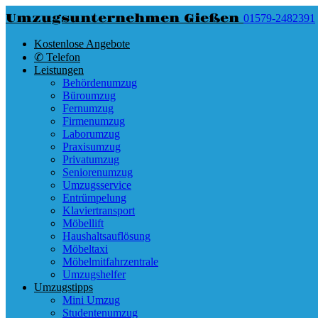
Umzugsunternehmen Gießen
01579-2482391
Kostenlose Angebote
✆ Telefon
Leistungen
Behördenumzug
Büroumzug
Fernumzug
Firmenumzug
Laborumzug
Praxisumzug
Privatumzug
Seniorenumzug
Umzugsservice
Entrümpelung
Klaviertransport
Möbellift
Haushaltsauflösung
Möbeltaxi
Möbelmitfahrzentrale
Umzugshelfer
Umzugstipps
Mini Umzug
Studentenumzug