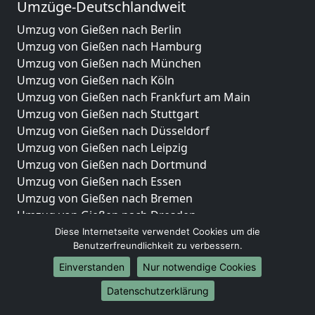
Umzüge-Deutschlandweit
Umzug von Gießen nach Berlin
Umzug von Gießen nach Hamburg
Umzug von Gießen nach München
Umzug von Gießen nach Köln
Umzug von Gießen nach Frankfurt am Main
Umzug von Gießen nach Stuttgart
Umzug von Gießen nach Düsseldorf
Umzug von Gießen nach Leipzig
Umzug von Gießen nach Dortmund
Umzug von Gießen nach Essen
Umzug von Gießen nach Bremen
Umzug von Gießen nach Dresden
Umzug von Gießen nach Hannover
Diese Internetseite verwendet Cookies um die
Benutzerfreundlichkeit zu verbessern.
Umzug von Gießen nach Nürnberg
Umzug von Gießen nach Duisburg
Einverstanden
Nur notwendige Cookies
Umzug von Gießen nach Bochum
Datenschutzerklärung
Umzug von Gießen nach Wuppertal