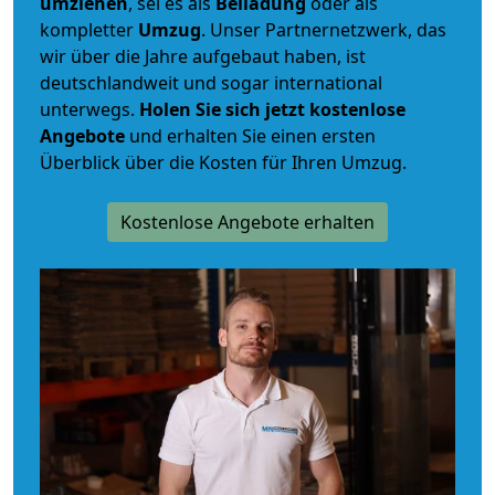
umziehen
, sei es als
Beiladung
oder als
kompletter
Umzug
. Unser Partnernetzwerk, das
wir über die Jahre aufgebaut haben, ist
deutschlandweit und sogar international
unterwegs.
Holen Sie sich jetzt kostenlose
Angebote
und erhalten Sie einen ersten
Überblick über die Kosten für Ihren Umzug.
Kostenlose Angebote erhalten