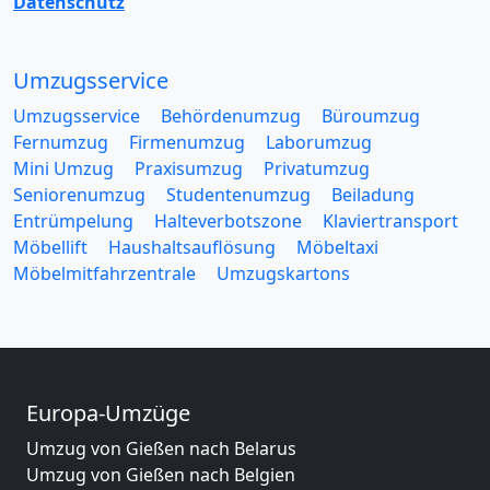
Datenschutz
Umzugsservice
Umzugsservice
Behördenumzug
Büroumzug
Fernumzug
Firmenumzug
Laborumzug
Mini Umzug
Praxisumzug
Privatumzug
Seniorenumzug
Studentenumzug
Beiladung
Entrümpelung
Halteverbotszone
Klaviertransport
Möbellift
Haushaltsauflösung
Möbeltaxi
Möbelmitfahrzentrale
Umzugskartons
Europa-Umzüge
Umzug von Gießen nach Belarus
Umzug von Gießen nach Belgien