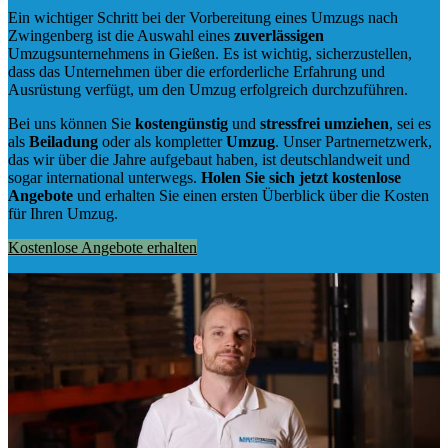
Ein wichtiger Schritt bei der Vorbereitung eines Umzugs nach
Zwingenberg ist die Auswahl eines
zuverlässigen
Umzugsunternehmens in Gießen. Es ist wichtig, sicherzustellen,
dass das Unternehmen über die erforderliche Erfahrung und
Ausrüstung verfügt, um den Umzug erfolgreich durchzuführen.
Bei uns können Sie
kostengünstig
und
stressfrei
umziehen
, sei es
als
Beiladung
oder als kompletter
Umzug
. Unser Partnernetzwerk,
das wir über die Jahre aufgebaut haben, ist deutschlandweit und
sogar international unterwegs.
Holen Sie sich jetzt kostenlose
Angebote
und erhalten Sie einen ersten Überblick über die Kosten
für Ihren Umzug.
Kostenlose Angebote erhalten