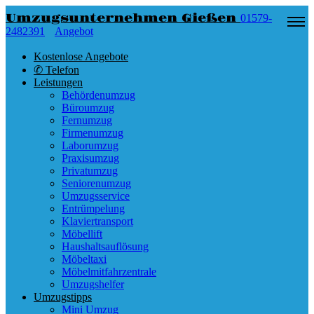
Umzugsunternehmen Gießen
01579-
2482391
Angebot
Kostenlose Angebote
✆ Telefon
Leistungen
Behördenumzug
Büroumzug
Fernumzug
Firmenumzug
Laborumzug
Praxisumzug
Privatumzug
Seniorenumzug
Umzugsservice
Entrümpelung
Klaviertransport
Möbellift
Haushaltsauflösung
Möbeltaxi
Möbelmitfahrzentrale
Umzugshelfer
Umzugstipps
Mini Umzug