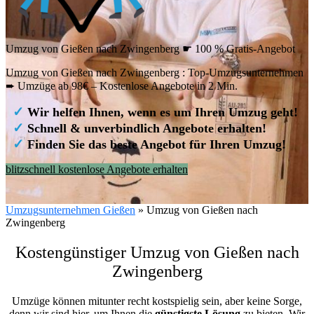
Umzug von Gießen nach Zwingenberg ☛ 100 % Gratis-Angebot
Umzug von Gießen nach Zwingenberg : Top-Umzugsunternehmen
➨ Umzüge ab 98€ – Kostenlose Angebote in 2 Min.
✓
Wir helfen Ihnen, wenn es um Ihren Umzug geht!
✓
Schnell & unverbindlich Angebote erhalten!
✓
Finden Sie das beste Angebot für Ihren Umzug!
blitzschnell kostenlose Angebote erhalten
Umzugsunternehmen Gießen
»
Umzug von Gießen nach
Zwingenberg
Kostengünstiger Umzug von Gießen nach
Zwingenberg
Umzüge können mitunter recht kostspielig sein, aber keine Sorge,
denn wir sind hier, um Ihnen die
günstigste
Lösung
zu bieten. Wir