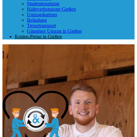
Studentenumzug
Halteverbotszone Gießen
Umzugskartons
Beiladung
Tresortransport
Günstiger Umzug in Gießen
Kosten-Preise in Gießen