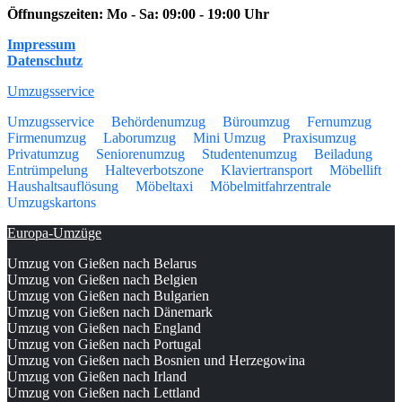
Öffnungszeiten:
Mo - Sa: 09:00 - 19:00 Uhr
Impressum
Datenschutz
Umzugsservice
Umzugsservice
Behördenumzug
Büroumzug
Fernumzug
Firmenumzug
Laborumzug
Mini Umzug
Praxisumzug
Privatumzug
Seniorenumzug
Studentenumzug
Beiladung
Entrümpelung
Halteverbotszone
Klaviertransport
Möbellift
Haushaltsauflösung
Möbeltaxi
Möbelmitfahrzentrale
Umzugskartons
Europa-Umzüge
Umzug von Gießen nach Belarus
Umzug von Gießen nach Belgien
Umzug von Gießen nach Bulgarien
Umzug von Gießen nach Dänemark
Umzug von Gießen nach England
Umzug von Gießen nach Portugal
Umzug von Gießen nach Bosnien und Herzegowina
Umzug von Gießen nach Irland
Umzug von Gießen nach Lettland