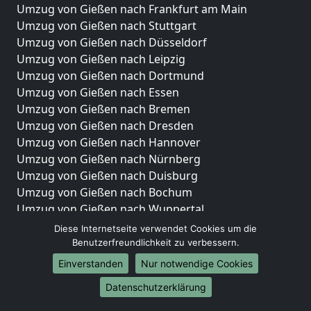
Umzug von Gießen nach Frankfurt am Main
Umzug von Gießen nach Stuttgart
Umzug von Gießen nach Düsseldorf
Umzug von Gießen nach Leipzig
Umzug von Gießen nach Dortmund
Umzug von Gießen nach Essen
Umzug von Gießen nach Bremen
Umzug von Gießen nach Dresden
Umzug von Gießen nach Hannover
Umzug von Gießen nach Nürnberg
Umzug von Gießen nach Duisburg
Umzug von Gießen nach Bochum
Umzug von Gießen nach Wuppertal
Umzug von Gießen nach Bielefeld
Diese Internetseite verwendet Cookies um die
Umzug von Gießen nach Bonn
Benutzerfreundlichkeit zu verbessern.
Umzug von Gießen nach Münster
Einverstanden
Nur notwendige Cookies
Internationale-Umzüge
Datenschutzerklärung
Umzug von Gießen nach Brasilien