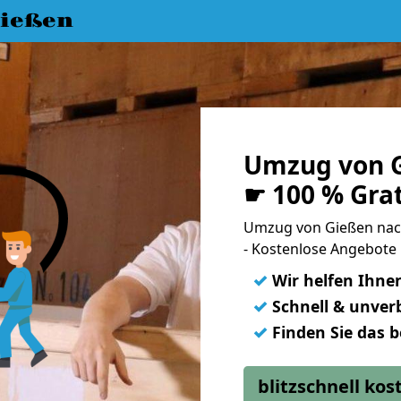
ießen
Umzug von 
☛ 100 % Gra
Umzug von Gießen na
- Kostenlose Angebote
✓
Wir helfen Ihne
✓
Schnell & unverb
✓
Finden Sie das 
blitzschnell ko