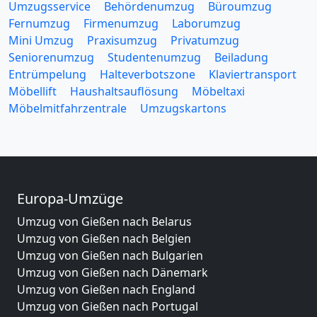
Umzugsservice
Behördenumzug
Büroumzug
Fernumzug
Firmenumzug
Laborumzug
Mini Umzug
Praxisumzug
Privatumzug
Seniorenumzug
Studentenumzug
Beiladung
Entrümpelung
Halteverbotszone
Klaviertransport
Möbellift
Haushaltsauflösung
Möbeltaxi
Möbelmitfahrzentrale
Umzugskartons
Europa-Umzüge
Umzug von Gießen nach Belarus
Umzug von Gießen nach Belgien
Umzug von Gießen nach Bulgarien
Umzug von Gießen nach Dänemark
Umzug von Gießen nach England
Umzug von Gießen nach Portugal