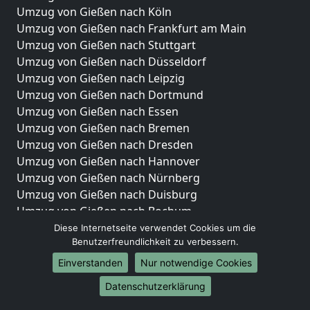
Umzug von Gießen nach Köln
Umzug von Gießen nach Frankfurt am Main
Umzug von Gießen nach Stuttgart
Umzug von Gießen nach Düsseldorf
Umzug von Gießen nach Leipzig
Umzug von Gießen nach Dortmund
Umzug von Gießen nach Essen
Umzug von Gießen nach Bremen
Umzug von Gießen nach Dresden
Umzug von Gießen nach Hannover
Umzug von Gießen nach Nürnberg
Umzug von Gießen nach Duisburg
Umzug von Gießen nach Bochum
Umzug von Gießen nach Wuppertal
Diese Internetseite verwendet Cookies um die
Benutzerfreundlichkeit zu verbessern.
Umzug von Gießen nach Bielefeld
Umzug von Gießen nach Bonn
Einverstanden
Nur notwendige Cookies
Umzug von Gießen nach Münster
Datenschutzerklärung
Internationale-Umzüge