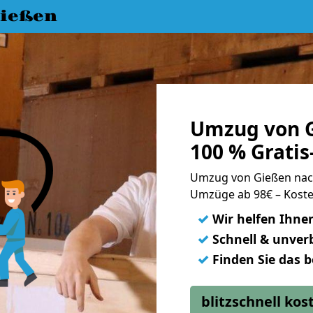
ießen
Umzug von G
100 % Grati
Umzug von Gießen na
Umzüge ab 98€ – Koste
✓
Wir helfen Ihne
✓
Schnell & unverb
✓
Finden Sie das 
blitzschnell ko