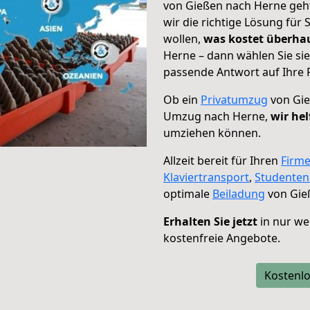
von Gießen nach Herne geht
wir die richtige Lösung für
wollen,
was kostet überh
Herne – dann wählen Sie si
passende Antwort auf Ihre 
Ob ein
Privatumzug
von Gie
Umzug nach Herne,
wir hel
umziehen können.
Allzeit bereit für Ihren
Firm
Klaviertransport
,
Studente
optimale
Beiladung
von Gie
Erhalten Sie jetzt
in nur we
kostenfreie Angebote.
Kostenlo