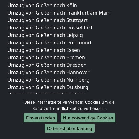
Umzug von Gießen nach Köln
Umzug von Gießen nach Frankfurt am Main
Umzug von Gießen nach Stuttgart
Umzug von Gießen nach Düsseldorf
Umzug von Gießen nach Leipzig
Umzug von Gießen nach Dortmund
Umzug von Gießen nach Essen
Umzug von Gießen nach Bremen
Umzug von Gießen nach Dresden
Umzug von Gießen nach Hannover
Umzug von Gießen nach Nürnberg
Umzug von Gießen nach Duisburg
Umzug von Gießen nach Bochum
Umzug von Gießen nach Wuppertal
Diese Internetseite verwendet Cookies um die
Benutzerfreundlichkeit zu verbessern.
Umzug von Gießen nach Bielefeld
Umzug von Gießen nach Bonn
Einverstanden
Nur notwendige Cookies
Umzug von Gießen nach Münster
Datenschutzerklärung
Internationale-Umzüge