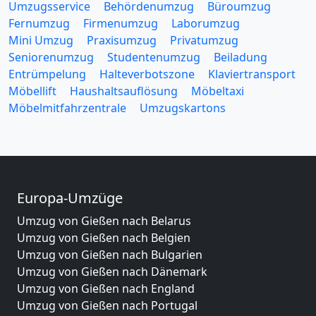
Umzugsservice
Behördenumzug
Büroumzug
Fernumzug
Firmenumzug
Laborumzug
Mini Umzug
Praxisumzug
Privatumzug
Seniorenumzug
Studentenumzug
Beiladung
Entrümpelung
Halteverbotszone
Klaviertransport
Möbellift
Haushaltsauflösung
Möbeltaxi
Möbelmitfahrzentrale
Umzugskartons
Europa-Umzüge
Umzug von Gießen nach Belarus
Umzug von Gießen nach Belgien
Umzug von Gießen nach Bulgarien
Umzug von Gießen nach Dänemark
Umzug von Gießen nach England
Umzug von Gießen nach Portugal