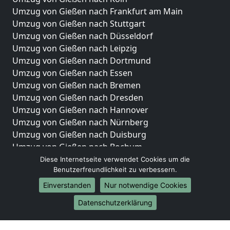
Umzug von Gießen nach Frankfurt am Main
Umzug von Gießen nach Stuttgart
Umzug von Gießen nach Düsseldorf
Umzug von Gießen nach Leipzig
Umzug von Gießen nach Dortmund
Umzug von Gießen nach Essen
Umzug von Gießen nach Bremen
Umzug von Gießen nach Dresden
Umzug von Gießen nach Hannover
Umzug von Gießen nach Nürnberg
Umzug von Gießen nach Duisburg
Umzug von Gießen nach Bochum
Umzug von Gießen nach Wuppertal
Diese Internetseite verwendet Cookies um die
Benutzerfreundlichkeit zu verbessern.
Umzug von Gießen nach Bielefeld
Umzug von Gießen nach Bonn
Einverstanden
Nur notwendige Cookies
Umzug von Gießen nach Münster
Datenschutzerklärung
Internationale-Umzüge