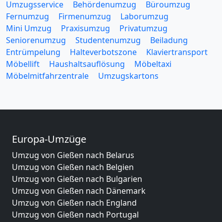
Umzugsservice
Behördenumzug
Büroumzug
Fernumzug
Firmenumzug
Laborumzug
Mini Umzug
Praxisumzug
Privatumzug
Seniorenumzug
Studentenumzug
Beiladung
Entrümpelung
Halteverbotszone
Klaviertransport
Möbellift
Haushaltsauflösung
Möbeltaxi
Möbelmitfahrzentrale
Umzugskartons
Europa-Umzüge
Umzug von Gießen nach Belarus
Umzug von Gießen nach Belgien
Umzug von Gießen nach Bulgarien
Umzug von Gießen nach Dänemark
Umzug von Gießen nach England
Umzug von Gießen nach Portugal