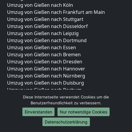
Umzug von Gießen nach Köln
Umzug von Gießen nach Frankfurt am Main
Umzug von Gießen nach Stuttgart
Umzug von Gießen nach Düsseldorf
Umzug von Gießen nach Leipzig
Umzug von Gießen nach Dortmund
Umzug von Gießen nach Essen
Umzug von Gießen nach Bremen
Umzug von Gießen nach Dresden
Umzug von Gießen nach Hannover
Umzug von Gießen nach Nürnberg
Umzug von Gießen nach Duisburg
Umzug von Gießen nach Bochum
Umzug von Gießen nach Wuppertal
Diese Internetseite verwendet Cookies um die
Benutzerfreundlichkeit zu verbessern.
Umzug von Gießen nach Bielefeld
Umzug von Gießen nach Bonn
Einverstanden
Nur notwendige Cookies
Umzug von Gießen nach Münster
Datenschutzerklärung
Internationale-Umzüge