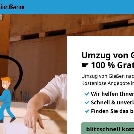
ießen
Umzug von G
☛ 100 % Gra
Umzug von Gießen nac
Kostenlose Angebote i
✓
Wir helfen Ihne
✓
Schnell & unverb
✓
Finden Sie das 
blitzschnell ko