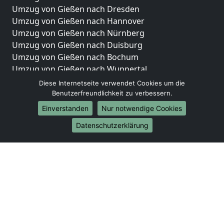
Umzug von Gießen nach Dresden
Umzug von Gießen nach Hannover
Umzug von Gießen nach Nürnberg
Umzug von Gießen nach Duisburg
Umzug von Gießen nach Bochum
Umzug von Gießen nach Wuppertal
Umzug von Gießen nach Bielefeld
Diese Internetseite verwendet Cookies um die
Umzug von Gießen nach Bonn
Benutzerfreundlichkeit zu verbessern.
Umzug von Gießen nach Münster
Einverstanden
Nur notwendige Cookies
Internationale-Umzüge
Datenschutzerklärung
Umzug von Gießen nach Brasilien
Umzug von Gießen nach Brunei Darussalam
Umzug von Gießen nach Burkina Faso
Umzug von Gießen nach Burundi
Umzug von Gießen nach Chile
Umzug von Gießen nach China
Umzug von Gießen nach Cookinseln