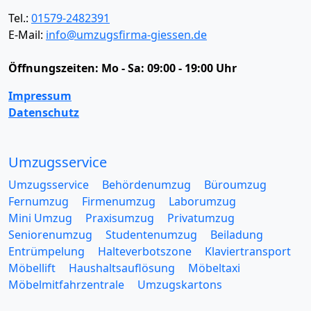
Tel.:
01579-2482391
E-Mail:
info@umzugsfirma-giessen.de
Öffnungszeiten:
Mo - Sa: 09:00 - 19:00 Uhr
Impressum
Datenschutz
Umzugsservice
Umzugsservice
Behördenumzug
Büroumzug
Fernumzug
Firmenumzug
Laborumzug
Mini Umzug
Praxisumzug
Privatumzug
Seniorenumzug
Studentenumzug
Beiladung
Entrümpelung
Halteverbotszone
Klaviertransport
Möbellift
Haushaltsauflösung
Möbeltaxi
Möbelmitfahrzentrale
Umzugskartons