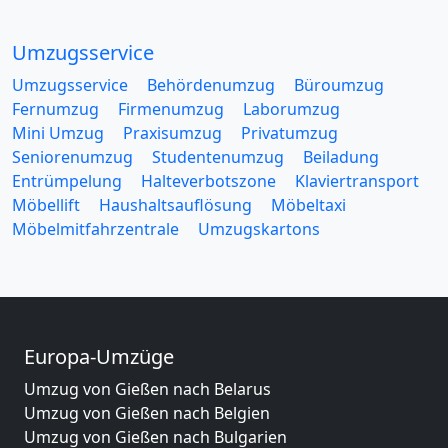
Umzugsservice
Umzugsservice
Behördenumzug
Büroumzug
Fernumzug
Firmenumzug
Laborumzug
Mini Umzug
Praxisumzug
Privatumzug
Seniorenumzug
Studentenumzug
Beiladung
Entrümpelung
Halteverbotszone
Klaviertransport
Möbellift
Haushaltsauflösung
Möbeltaxi
Möbelmitfahrzentrale
Umzugskartons
Europa-Umzüge
Umzug von Gießen nach Belarus
Umzug von Gießen nach Belgien
Umzug von Gießen nach Bulgarien