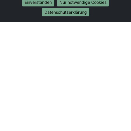
Umzug von Gießen nach Bonn
Einverstanden
Nur notwendige Cookies
Umzug von Gießen nach Münster
Datenschutzerklärung
Internationale-Umzüge
Umzug von Gießen nach Brasilien
Umzug von Gießen nach Brunei Darussalam
Umzug von Gießen nach Burkina Faso
Umzug von Gießen nach Burundi
Umzug von Gießen nach Chile
Umzug von Gießen nach China
Umzug von Gießen nach Cookinseln
Umzug von Gießen nach Costa Rica
Umzug von Gießen nach Curaçao
Umzug von Gießen nach Demokratische Republik
Kongo
Umzug von Gießen nach Dominica
Umzug von Gießen nach Dominikanische Republik
Umzug von Gießen nach Dschibuti
Umzug von Gießen nach Ecuador