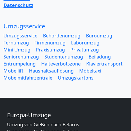
Datenschutz
Umzugsservice
Umzugsservice
Behördenumzug
Büroumzug
Fernumzug
Firmenumzug
Laborumzug
Mini Umzug
Praxisumzug
Privatumzug
Seniorenumzug
Studentenumzug
Beiladung
Entrümpelung
Halteverbotszone
Klaviertransport
Möbellift
Haushaltsauflösung
Möbeltaxi
Möbelmitfahrzentrale
Umzugskartons
Europa-Umzüge
Umzug von Gießen nach Belarus