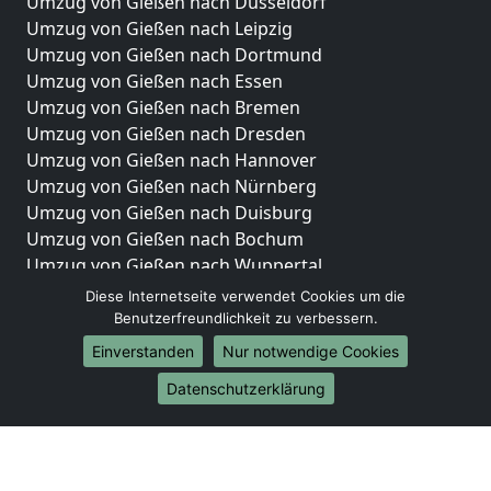
Umzug von Gießen nach Düsseldorf
Umzug von Gießen nach Leipzig
Umzug von Gießen nach Dortmund
Umzug von Gießen nach Essen
Umzug von Gießen nach Bremen
Umzug von Gießen nach Dresden
Umzug von Gießen nach Hannover
Umzug von Gießen nach Nürnberg
Umzug von Gießen nach Duisburg
Umzug von Gießen nach Bochum
Umzug von Gießen nach Wuppertal
Umzug von Gießen nach Bielefeld
Diese Internetseite verwendet Cookies um die
Umzug von Gießen nach Bonn
Benutzerfreundlichkeit zu verbessern.
Umzug von Gießen nach Münster
Einverstanden
Nur notwendige Cookies
Internationale-Umzüge
Datenschutzerklärung
Umzug von Gießen nach Brasilien
Umzug von Gießen nach Brunei Darussalam
Umzug von Gießen nach Burkina Faso