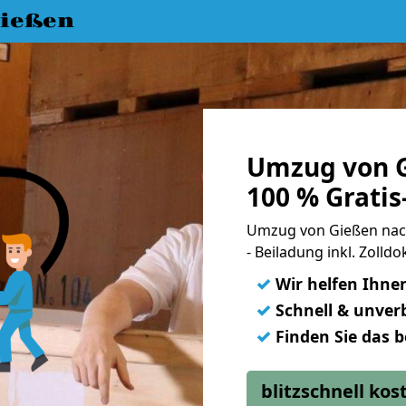
ießen
Umzug von G
100 % Grati
Umzug von Gießen nach
- Beiladung inkl. Zoll
✓
Wir helfen Ihne
✓
Schnell & unverb
✓
Finden Sie das 
blitzschnell ko