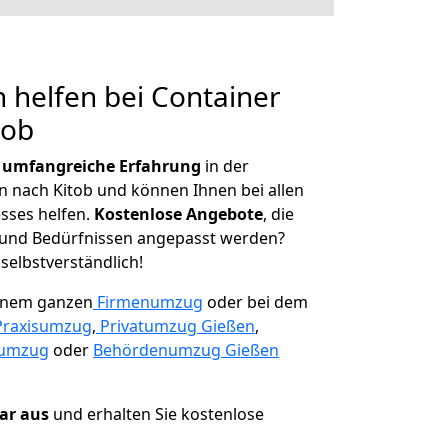
 helfen bei Container
tob
r
umfangreiche Erfahrung
in der
nach Kitob und können Ihnen bei allen
sses helfen.
K
ostenlose Angebote
, die
und Bedürfnissen angepasst werden?
 selbstverständlich!
einem ganzen
Firmenumzug
oder bei dem
Praxisumzug
,
Privatumzug Gießen
,
numzug
oder
Behördenumzug Gießen
lar aus
und erhalten Sie kostenlose