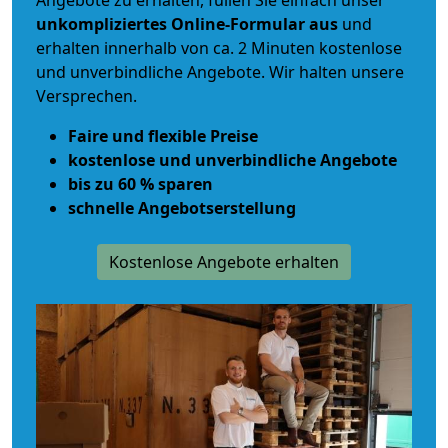
Angebote zu erhalten, füllen Sie einfach unser
unkompliziertes Online-Formular aus
und
erhalten innerhalb von ca. 2 Minuten kostenlose
und unverbindliche Angebote. Wir halten unsere
Versprechen.
Faire und flexible Preise
kostenlose und unverbindliche Angebote
bis zu 60 % sparen
schnelle Angebotserstellung
Kostenlose Angebote erhalten