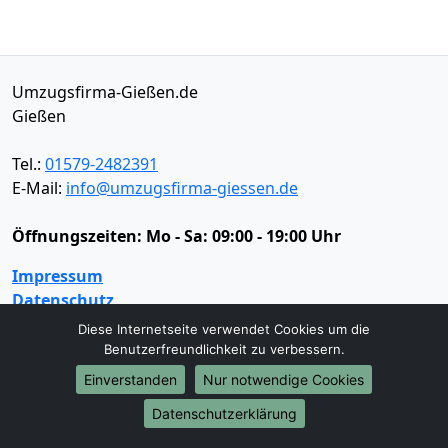
Umzugsfirma-Gießen.de
Gießen
Tel.:
01579-2482391
E-Mail:
info@umzugsfirma-giessen.de
Öffnungszeiten:
Mo - Sa: 09:00 - 19:00 Uhr
Impressum
Datenschutz
Diese Internetseite verwendet Cookies um die
Benutzerfreundlichkeit zu verbessern.
Umzugsservice
Einverstanden
Nur notwendige Cookies
Umzugsservice
Behördenumzug
Büroumzug
Datenschutzerklärung
Fernumzug
Firmenumzug
Laborumzug