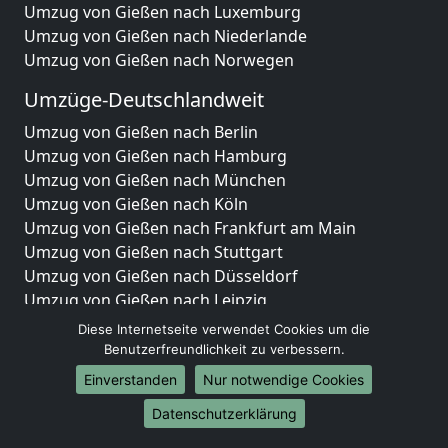
Umzug von Gießen nach Luxemburg
Umzug von Gießen nach Niederlande
Umzug von Gießen nach Norwegen
Umzüge-Deutschlandweit
Umzug von Gießen nach Berlin
Umzug von Gießen nach Hamburg
Umzug von Gießen nach München
Umzug von Gießen nach Köln
Umzug von Gießen nach Frankfurt am Main
Umzug von Gießen nach Stuttgart
Umzug von Gießen nach Düsseldorf
Umzug von Gießen nach Leipzig
Umzug von Gießen nach Dortmund
Diese Internetseite verwendet Cookies um die
Umzug von Gießen nach Essen
Benutzerfreundlichkeit zu verbessern.
Umzug von Gießen nach Bremen
Einverstanden
Nur notwendige Cookies
Umzug von Gießen nach Dresden
Datenschutzerklärung
Umzug von Gießen nach Hannover
Umzug von Gießen nach Nürnberg