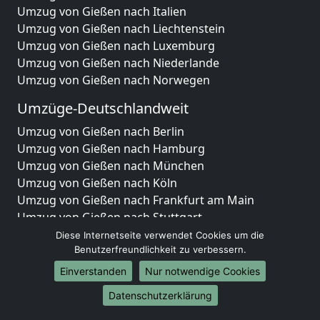
Umzug von Gießen nach Italien
Umzug von Gießen nach Liechtenstein
Umzug von Gießen nach Luxemburg
Umzug von Gießen nach Niederlande
Umzug von Gießen nach Norwegen
Umzüge-Deutschlandweit
Umzug von Gießen nach Berlin
Umzug von Gießen nach Hamburg
Umzug von Gießen nach München
Umzug von Gießen nach Köln
Umzug von Gießen nach Frankfurt am Main
Umzug von Gießen nach Stuttgart
Umzug von Gießen nach Düsseldorf
Diese Internetseite verwendet Cookies um die
Umzug von Gießen nach Leipzig
Benutzerfreundlichkeit zu verbessern.
Umzug von Gießen nach Dortmund
Einverstanden
Nur notwendige Cookies
Umzug von Gießen nach Essen
Datenschutzerklärung
Umzug von Gießen nach Bremen
Umzug von Gießen nach Dresden