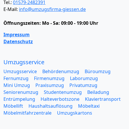
Tel.:
01579-2482391
E-Mail:
info@umzugsfirma-giessen.de
Öffnungszeiten:
Mo - Sa: 09:00 - 19:00 Uhr
Impressum
Datenschutz
Umzugsservice
Umzugsservice
Behördenumzug
Büroumzug
Fernumzug
Firmenumzug
Laborumzug
Mini Umzug
Praxisumzug
Privatumzug
Seniorenumzug
Studentenumzug
Beiladung
Entrümpelung
Halteverbotszone
Klaviertransport
Möbellift
Haushaltsauflösung
Möbeltaxi
Möbelmitfahrzentrale
Umzugskartons