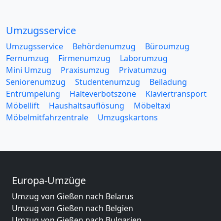
Umzugsservice
Umzugsservice
Behördenumzug
Büroumzug
Fernumzug
Firmenumzug
Laborumzug
Mini Umzug
Praxisumzug
Privatumzug
Seniorenumzug
Studentenumzug
Beiladung
Entrümpelung
Halteverbotszone
Klaviertransport
Möbellift
Haushaltsauflösung
Möbeltaxi
Möbelmitfahrzentrale
Umzugskartons
Europa-Umzüge
Umzug von Gießen nach Belarus
Umzug von Gießen nach Belgien
Umzug von Gießen nach Bulgarien