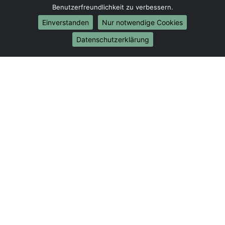
Umzug von Gießen nach Bonn
Benutzerfreundlichkeit zu verbessern.
Umzug von Gießen nach Münster
Einverstanden
Nur notwendige Cookies
Internationale-Umzüge
Datenschutzerklärung
Umzug von Gießen nach Brasilien
Umzug von Gießen nach Brunei Darussalam
Umzug von Gießen nach Burkina Faso
Umzug von Gießen nach Burundi
Umzug von Gießen nach Chile
Umzug von Gießen nach China
Umzug von Gießen nach Cookinseln
Umzug von Gießen nach Costa Rica
Umzug von Gießen nach Curaçao
Umzug von Gießen nach Demokratische Republik
Kongo
Umzug von Gießen nach Dominica
Umzug von Gießen nach Dominikanische Republik
Umzug von Gießen nach Dschibuti
Umzug von Gießen nach Ecuador