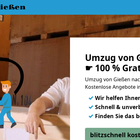
ießen
Umzug von G
☛ 100 % Gra
Umzug von Gießen nach
Kostenlose Angebote in
✓
Wir helfen Ihne
✓
Schnell & unverb
✓
Finden Sie das 
blitzschnell ko