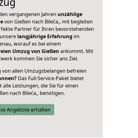
zug
 den vergangenen Jahren
unzählige
ge
von Gießen nach Bileća,, mit begleiten
rfekte Partner für Ihren bevorstehenden
 unsere
langjährige Erfahrung
im
enau, worauf es bei einem
freien Umzug von Gießen
ankommt. Mit
werk kommen Sie sicher ans Ziel.
ig von allen Umzugsbelangen befreien
annen?
Das Full-Service-Paket bietet
alle Leistungen, die Sie für einen
en nach Bileća,, benötigen.
se Angebote erhalten