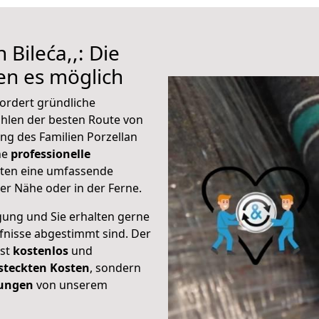
 Bileća,,: Die
n es möglich
fordert gründliche
hlen der besten Route von
ung des Familien Porzellan
ine
professionelle
eten eine umfassende
er Nähe oder in der Ferne.
gung und Sie erhalten gerne
rfnisse abgestimmt sind. Der
ist
kostenlos
und
steckten Kosten
, sondern
tungen
von unserem