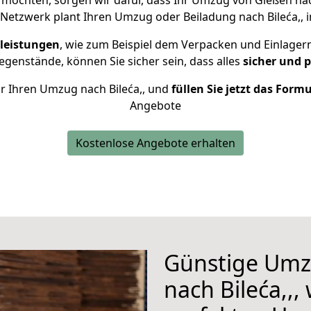
 möchten, sorgen wir dafür, dass Ihr Umzug von Gießen nac
Netzwerk plant Ihren Umzug oder Beiladung nach Bileća,, in
leistungen
, wie zum Beispiel dem Verpacken und Einlager
genstände, können Sie sicher sein, dass alles
sicher und 
für Ihren Umzug nach Bileća,, und
füllen Sie jetzt das Form
Angebote
Kostenlose Angebote erhalten
Günstige Umz
nach Bileća,,,