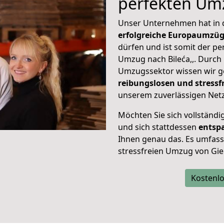
perfekten Um
Unser Unternehmen hat in
erfolgreiche Europaumzü
dürfen und ist somit der pe
Umzug nach Bileća,,. Durch
Umzugssektor wissen wir g
reibungslosen und stress
unserem zuverlässigen Netz
Möchten Sie sich vollständ
und sich stattdessen
entsp
Ihnen genau das. Es umfasst 
stressfreien Umzug von Gieß
Kostenlo