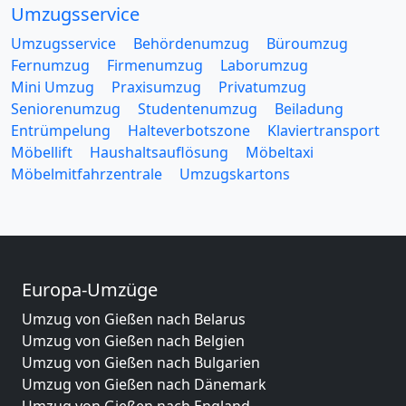
Umzugsservice
Umzugsservice
Behördenumzug
Büroumzug
Fernumzug
Firmenumzug
Laborumzug
Mini Umzug
Praxisumzug
Privatumzug
Seniorenumzug
Studentenumzug
Beiladung
Entrümpelung
Halteverbotszone
Klaviertransport
Möbellift
Haushaltsauflösung
Möbeltaxi
Möbelmitfahrzentrale
Umzugskartons
Europa-Umzüge
Umzug von Gießen nach Belarus
Umzug von Gießen nach Belgien
Umzug von Gießen nach Bulgarien
Umzug von Gießen nach Dänemark