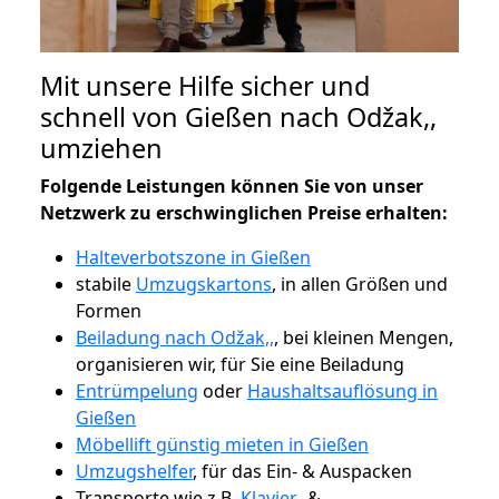
Mit unsere Hilfe sicher und
schnell von Gießen nach Odžak,,
umziehen
Folgende Leistungen können Sie von unser
Netzwerk zu erschwinglichen Preise erhalten:
Halteverbotszone in Gießen
stabile
Umzugskartons
, in allen Größen und
Formen
Beiladung nach Odžak,,
, bei kleinen Mengen,
organisieren wir, für Sie eine Beiladung
Entrümpelung
oder
Haushaltsauflösung in
Gießen
Möbellift günstig mieten in Gießen
Umzugshelfer
, für das Ein- & Auspacken
Transporte wie z.B.
Klavier-
&