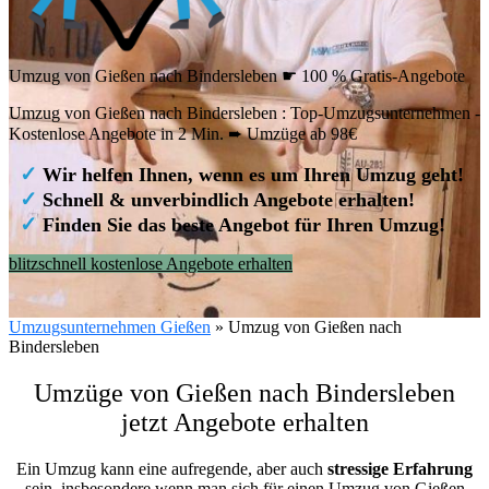
Umzug von Gießen nach Bindersleben ☛ 100 % Gratis-Angebote
Umzug von Gießen nach Bindersleben : Top-Umzugsunternehmen -
Kostenlose Angebote in 2 Min. ➨ Umzüge ab 98€
✓
Wir helfen Ihnen, wenn es um Ihren Umzug geht!
✓
Schnell & unverbindlich Angebote erhalten!
✓
Finden Sie das beste Angebot für Ihren Umzug!
blitzschnell kostenlose Angebote erhalten
Umzugsunternehmen Gießen
»
Umzug von Gießen nach
Bindersleben
Umzüge von Gießen nach Bindersleben
jetzt Angebote erhalten
Ein Umzug kann eine aufregende, aber auch
stressige
Erfahrung
sein, insbesondere wenn man sich für einen Umzug von Gießen