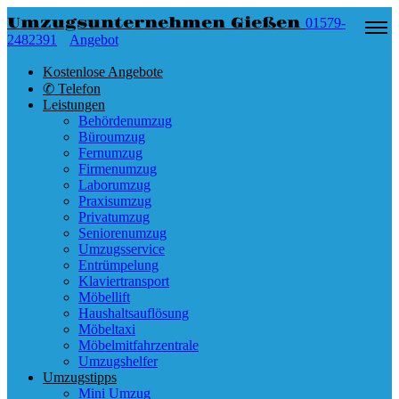
Umzugsunternehmen Gießen
01579-
2482391
Angebot
Kostenlose Angebote
✆ Telefon
Leistungen
Behördenumzug
Büroumzug
Fernumzug
Firmenumzug
Laborumzug
Praxisumzug
Privatumzug
Seniorenumzug
Umzugsservice
Entrümpelung
Klaviertransport
Möbellift
Haushaltsauflösung
Möbeltaxi
Möbelmitfahrzentrale
Umzugshelfer
Umzugstipps
Mini Umzug