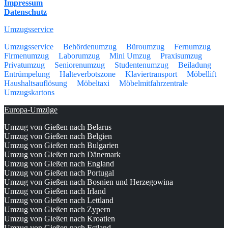
Impressum
Datenschutz
Umzugsservice
Umzugsservice
Behördenumzug
Büroumzug
Fernumzug
Firmenumzug
Laborumzug
Mini Umzug
Praxisumzug
Privatumzug
Seniorenumzug
Studentenumzug
Beiladung
Entrümpelung
Halteverbotszone
Klaviertransport
Möbellift
Haushaltsauflösung
Möbeltaxi
Möbelmitfahrzentrale
Umzugskartons
Europa-Umzüge
Umzug von Gießen nach Belarus
Umzug von Gießen nach Belgien
Umzug von Gießen nach Bulgarien
Umzug von Gießen nach Dänemark
Umzug von Gießen nach England
Umzug von Gießen nach Portugal
Umzug von Gießen nach Bosnien und Herzegowina
Umzug von Gießen nach Irland
Umzug von Gießen nach Lettland
Umzug von Gießen nach Zypern
Umzug von Gießen nach Kroatien
Umzug von Gießen nach Estland