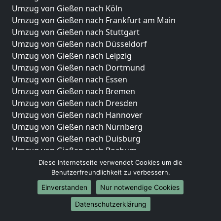
Umzug von Gießen nach Köln
Umzug von Gießen nach Frankfurt am Main
Umzug von Gießen nach Stuttgart
Umzug von Gießen nach Düsseldorf
Umzug von Gießen nach Leipzig
Umzug von Gießen nach Dortmund
Umzug von Gießen nach Essen
Umzug von Gießen nach Bremen
Umzug von Gießen nach Dresden
Umzug von Gießen nach Hannover
Umzug von Gießen nach Nürnberg
Umzug von Gießen nach Duisburg
Umzug von Gießen nach Bochum
Umzug von Gießen nach Wuppertal
Diese Internetseite verwendet Cookies um die
Benutzerfreundlichkeit zu verbessern.
Umzug von Gießen nach Bielefeld
Umzug von Gießen nach Bonn
Einverstanden
Nur notwendige Cookies
Umzug von Gießen nach Münster
Datenschutzerklärung
Internationale-Umzüge