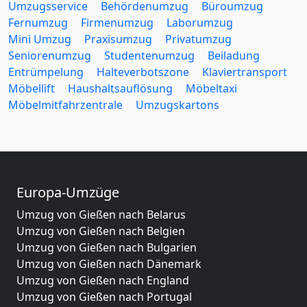
Umzugsservice
Behördenumzug
Büroumzug
Fernumzug
Firmenumzug
Laborumzug
Mini Umzug
Praxisumzug
Privatumzug
Seniorenumzug
Studentenumzug
Beiladung
Entrümpelung
Halteverbotszone
Klaviertransport
Möbellift
Haushaltsauflösung
Möbeltaxi
Möbelmitfahrzentrale
Umzugskartons
Europa-Umzüge
Umzug von Gießen nach Belarus
Umzug von Gießen nach Belgien
Umzug von Gießen nach Bulgarien
Umzug von Gießen nach Dänemark
Umzug von Gießen nach England
Umzug von Gießen nach Portugal