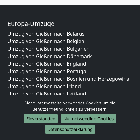
Europa-Umzüge
Umzug von Gießen nach Belarus
Umzug von Gießen nach Belgien
Umzug von Gießen nach Bulgarien
Umzug von Gießen nach Dänemark
Umzug von Gießen nach England
Umzug von Gießen nach Portugal
Umzug von Gießen nach Bosnien und Herzegowina
Umzug von Gießen nach Irland
Umzug von Gießen nach Lettland
Umzug von Gießen nach Zypern
Diese Internetseite verwendet Cookies um die
Umzug von Gießen nach Kroatien
Benutzerfreundlichkeit zu verbessern.
Umzug von Gießen nach Estland
Einverstanden
Nur notwendige Cookies
Umzug von Gießen nach Finnland
Datenschutzerklärung
Umzug von Gießen nach Frankreich
Umzug von Gießen nach Griechenland