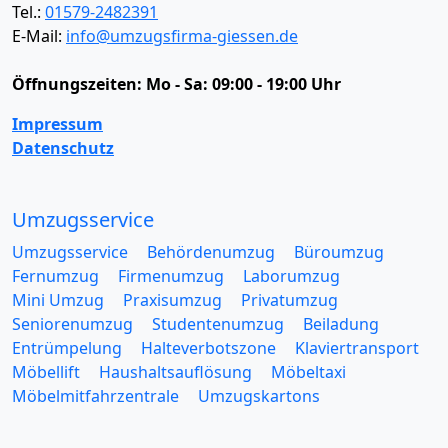
Tel.:
01579-2482391
E-Mail:
info@umzugsfirma-giessen.de
Öffnungszeiten:
Mo - Sa: 09:00 - 19:00 Uhr
Impressum
Datenschutz
Umzugsservice
Umzugsservice
Behördenumzug
Büroumzug
Fernumzug
Firmenumzug
Laborumzug
Mini Umzug
Praxisumzug
Privatumzug
Seniorenumzug
Studentenumzug
Beiladung
Entrümpelung
Halteverbotszone
Klaviertransport
Möbellift
Haushaltsauflösung
Möbeltaxi
Möbelmitfahrzentrale
Umzugskartons