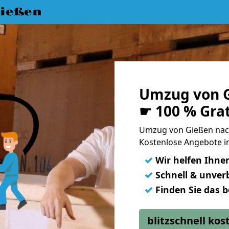
ießen
Umzug von G
☛ 100 % Gra
Umzug von Gießen nac
Kostenlose Angebote i
✓
Wir helfen Ihne
✓
Schnell & unverb
✓
Finden Sie das 
blitzschnell ko