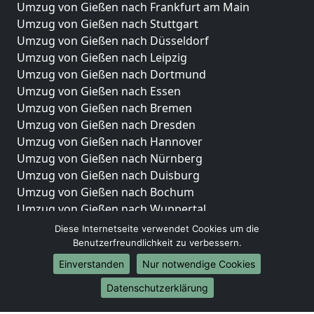
Umzug von Gießen nach Frankfurt am Main
Umzug von Gießen nach Stuttgart
Umzug von Gießen nach Düsseldorf
Umzug von Gießen nach Leipzig
Umzug von Gießen nach Dortmund
Umzug von Gießen nach Essen
Umzug von Gießen nach Bremen
Umzug von Gießen nach Dresden
Umzug von Gießen nach Hannover
Umzug von Gießen nach Nürnberg
Umzug von Gießen nach Duisburg
Umzug von Gießen nach Bochum
Umzug von Gießen nach Wuppertal
Umzug von Gießen nach Bielefeld
Diese Internetseite verwendet Cookies um die
Umzug von Gießen nach Bonn
Benutzerfreundlichkeit zu verbessern.
Umzug von Gießen nach Münster
Einverstanden
Nur notwendige Cookies
Internationale-Umzüge
Datenschutzerklärung
Umzug von Gießen nach Brasilien