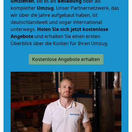
umziehen
, sei es als
Beiladung
oder als
kompletter
Umzug
. Unser Partnernetzwerk, das
wir über die Jahre aufgebaut haben, ist
deutschlandweit und sogar international
unterwegs.
Holen Sie sich jetzt kostenlose
Angebote
und erhalten Sie einen ersten
Überblick über die Kosten für Ihren Umzug.
Kostenlose Angebote erhalten