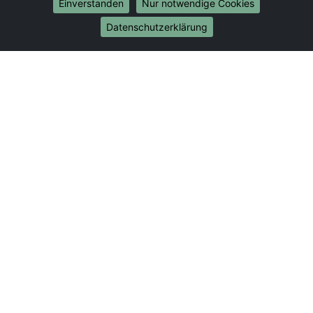
Umzug von Gießen nach Bonn
Einverstanden
Nur notwendige Cookies
Umzug von Gießen nach Münster
Datenschutzerklärung
Internationale-Umzüge
Umzug von Gießen nach Brasilien
Umzug von Gießen nach Brunei Darussalam
Umzug von Gießen nach Burkina Faso
Umzug von Gießen nach Burundi
Umzug von Gießen nach Chile
Umzug von Gießen nach China
Umzug von Gießen nach Cookinseln
Umzug von Gießen nach Costa Rica
Umzug von Gießen nach Curaçao
Umzug von Gießen nach Demokratische Republik
Kongo
Umzug von Gießen nach Dominica
Umzug von Gießen nach Dominikanische Republik
Umzug von Gießen nach Dschibuti
Umzug von Gießen nach Ecuador