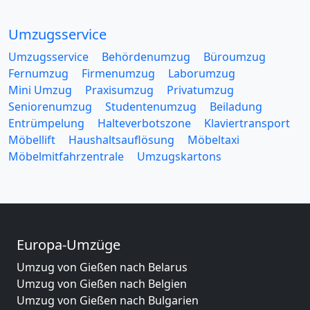
Umzugsservice
Umzugsservice
Behördenumzug
Büroumzug
Fernumzug
Firmenumzug
Laborumzug
Mini Umzug
Praxisumzug
Privatumzug
Seniorenumzug
Studentenumzug
Beiladung
Entrümpelung
Halteverbotszone
Klaviertransport
Möbellift
Haushaltsauflösung
Möbeltaxi
Möbelmitfahrzentrale
Umzugskartons
Europa-Umzüge
Umzug von Gießen nach Belarus
Umzug von Gießen nach Belgien
Umzug von Gießen nach Bulgarien