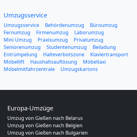
Umzugsservice
Umzugsservice
Behördenumzug
Büroumzug
Fernumzug
Firmenumzug
Laborumzug
Mini Umzug
Praxisumzug
Privatumzug
Seniorenumzug
Studentenumzug
Beiladung
Entrümpelung
Halteverbotszone
Klaviertransport
Möbellift
Haushaltsauflösung
Möbeltaxi
Möbelmitfahrzentrale
Umzugskartons
Europa-Umzüge
Umzug von Gießen nach Belarus
Umzug von Gießen nach Belgien
Umzug von Gießen nach Bulgarien