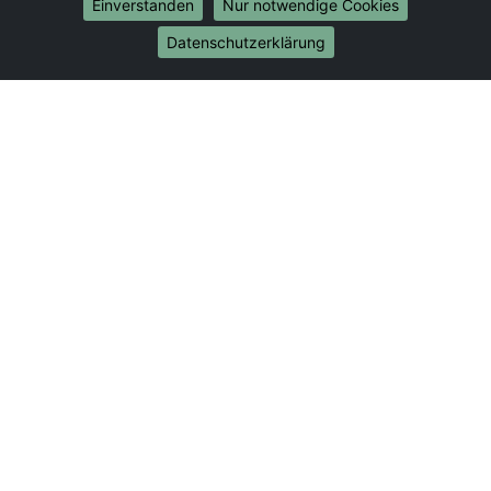
Umzug von Gießen nach Bonn
Einverstanden
Nur notwendige Cookies
Umzug von Gießen nach Münster
Datenschutzerklärung
Internationale-Umzüge
Umzug von Gießen nach Brasilien
Umzug von Gießen nach Brunei Darussalam
Umzug von Gießen nach Burkina Faso
Umzug von Gießen nach Burundi
Umzug von Gießen nach Chile
Umzug von Gießen nach China
Umzug von Gießen nach Cookinseln
Umzug von Gießen nach Costa Rica
Umzug von Gießen nach Curaçao
Umzug von Gießen nach Demokratische Republik
Kongo
Umzug von Gießen nach Dominica
Umzug von Gießen nach Dominikanische Republik
Umzug von Gießen nach Dschibuti
Umzug von Gießen nach Ecuador