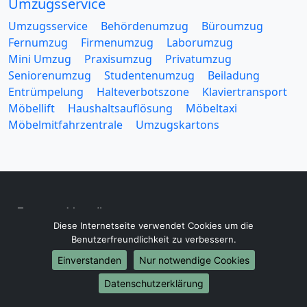
Umzugsservice
Umzugsservice
Behördenumzug
Büroumzug
Fernumzug
Firmenumzug
Laborumzug
Mini Umzug
Praxisumzug
Privatumzug
Seniorenumzug
Studentenumzug
Beiladung
Entrümpelung
Halteverbotszone
Klaviertransport
Möbellift
Haushaltsauflösung
Möbeltaxi
Möbelmitfahrzentrale
Umzugskartons
Europa-Umzüge
Diese Internetseite verwendet Cookies um die
Umzug von Gießen nach Belarus
Benutzerfreundlichkeit zu verbessern.
Umzug von Gießen nach Belgien
Einverstanden
Nur notwendige Cookies
Umzug von Gießen nach Bulgarien
Umzug von Gießen nach Dänemark
Datenschutzerklärung
Umzug von Gießen nach England