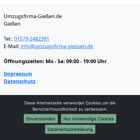
Umzugsfirma-Gießen.de
Gießen
Tel.:
01579-2482391
E-Mail:
info@umzugsfirma-giessen.de
Öffnungszeiten:
Mo - Sa: 09:00 - 19:00 Uhr
Impressum
Datenschutz
Umzugsservice
Diese Internetseite verwendet Cookies um die
Benutzerfreundlichkeit zu verbessern.
Umzugsservice
Behördenumzug
Büroumzug
Einverstanden
Nur notwendige Cookies
Fernumzug
Firmenumzug
Laborumzug
Mini Umzug
Praxisumzug
Privatumzug
Datenschutzerklärung
Seniorenumzug
Studentenumzug
Beiladung